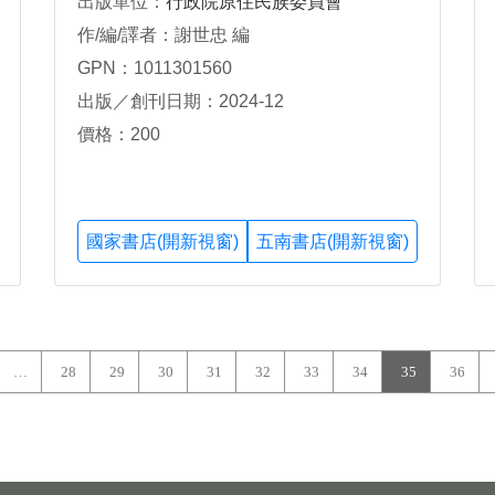
出版單位：
行政院原住民族委員會
作/編/譯者：謝世忠 編
GPN：1011301560
出版／創刊日期：2024-12
價格：200
國家書店(開新視窗)
五南書店(開新視窗)
…
28
29
30
31
32
33
34
35
36