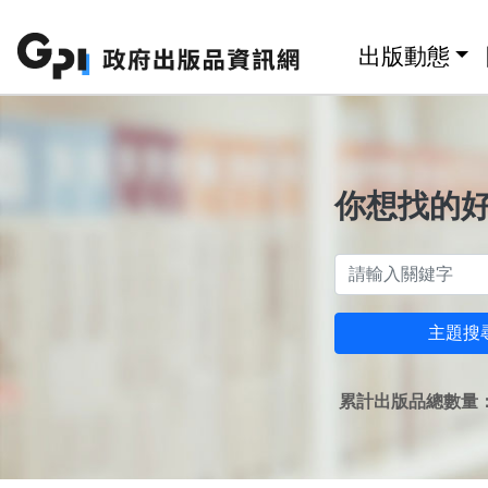
跳至主要內容區塊
:::
出版動態
你想找的
主題搜
累計出版品總數量：1