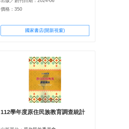
出版／創刊日期：2024-06
莎韻．斗夙Sayun．Tosu、李政專、梁瑋
價格：350
國家書店(開新視窗)
112學年度原住民族教育調查統計