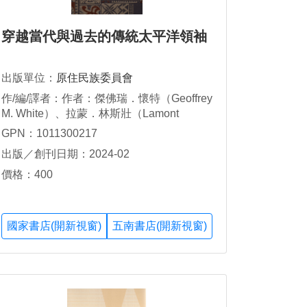
穿越當代與過去的傳統太平洋領袖
出版單位：
原住民族委員會
作/編/譯者：作者：傑佛瑞．懷特（Geoffrey
M. White）、拉蒙．林斯壯（Lamont
Lindstrom）／譯者：林浩立、李孟儒Sra
GPN：1011300217
Manpo Ciwidian、李政政、葉一飛Suliljaw
出版／創刊日期：2024-02
Lusausatj
價格：400
國家書店(開新視窗)
五南書店(開新視窗)