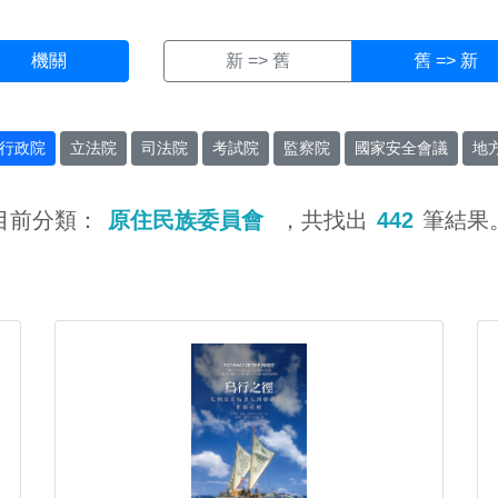
機關
新 => 舊
舊 => 新
行政院
立法院
司法院
考試院
監察院
國家安全會議
地
目前分類：
原住民族委員會
，共找出
442
筆結果