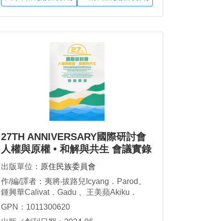
27TH ANNIVERSARY國際研討會
人權與原權 • 和解與共生 會議實錄
出版單位：
原住民族委員會
作/編/譯者：夷將‧拔路兒Icyang．Parod、
鍾興華Calivat．Gadu 、王美蘋Akiku．
Haisum、雅柏甦詠．博伊哲努
GPN：1011300620
Yapasuyongʉ．Poiconʉ、洪玲、曾興中、