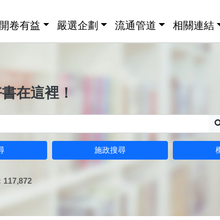
開卷有益
嚴選企劃
流通管道
相關連結
好書在這裡！
尋
施政搜尋
17,872