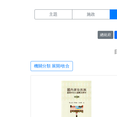
機關搜尋結果頁面
:::
主題
施政
總統府
機關分類 展開/收合