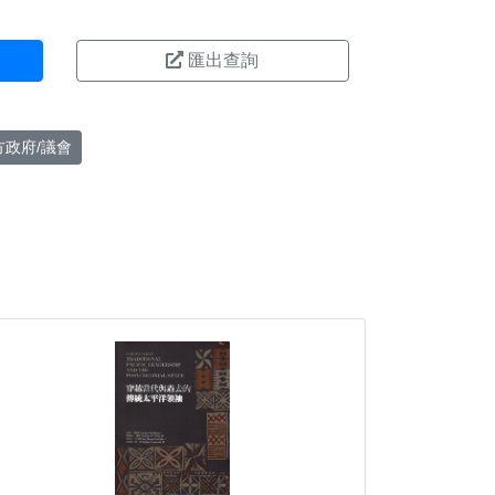
匯出查詢
方政府/議會
。