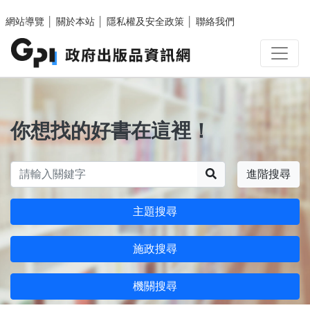
跳至主要內容區塊
網站導覽
│
關於本站
│
隱私權及安全政策
│
聯絡我們
你想找的好書在這裡！
搜尋
進階搜尋
主題搜尋
施政搜尋
機關搜尋