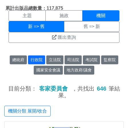
機關搜尋結果頁面
:::
累計出版品總數量：117,875
主題
施政
機關
新 => 舊
舊 => 新
匯出查詢
總統府
行政院
立法院
司法院
考試院
監察院
國家安全會議
地方政府/議會
目前分類：
客家委員會
，共找出
646
筆結
果。
機關分類 展開/收合