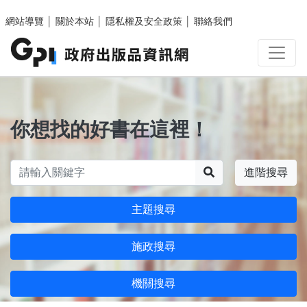
跳至主要內容區塊
網站導覽
│
關於本站
│
隱私權及安全政策
│
聯絡我們
你想找的好書在這裡！
搜尋
進階搜尋
主題搜尋
施政搜尋
機關搜尋