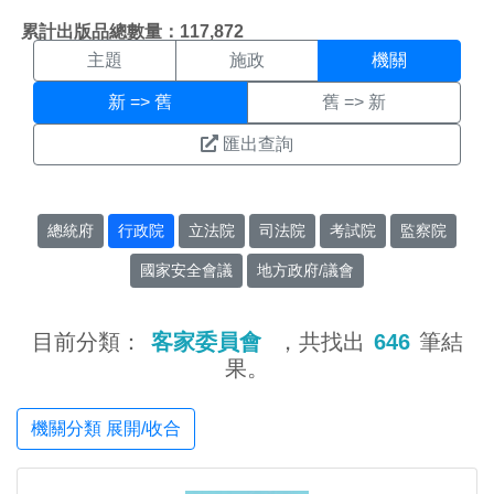
機關搜尋結果頁面
:::
累計出版品總數量：117,872
主題
施政
機關
新 => 舊
舊 => 新
匯出查詢
總統府
行政院
立法院
司法院
考試院
監察院
國家安全會議
地方政府/議會
目前分類：
客家委員會
，共找出
646
筆結
果。
機關分類 展開/收合