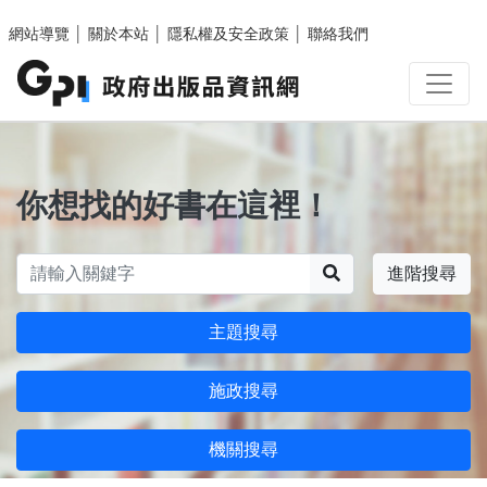
跳至主要內容區塊
網站導覽
│
關於本站
│
隱私權及安全政策
│
聯絡我們
你想找的好書在這裡！
搜尋
進階搜尋
主題搜尋
施政搜尋
機關搜尋