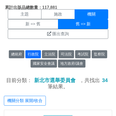
機關搜尋結果頁面
:::
累計出版品總數量：117,881
主題
施政
機關
新 => 舊
舊 => 新
匯出查詢
總統府
行政院
立法院
司法院
考試院
監察院
國家安全會議
地方政府/議會
目前分類：
新北市選舉委員會
，共找出
34
筆結果。
機關分類 展開/收合