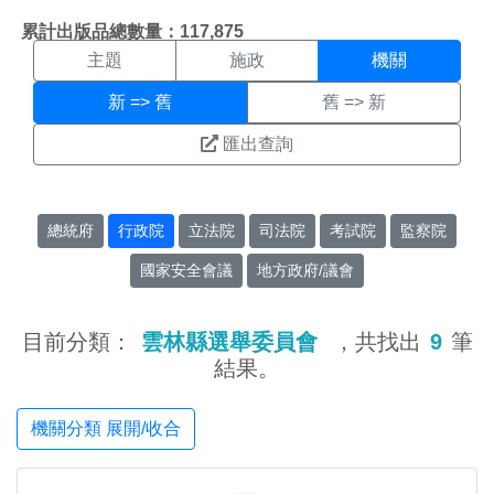
機關搜尋結果頁面
:::
累計出版品總數量：117,875
主題
施政
機關
新 => 舊
舊 => 新
匯出查詢
總統府
行政院
立法院
司法院
考試院
監察院
國家安全會議
地方政府/議會
目前分類：
雲林縣選舉委員會
，共找出
9
筆
結果。
機關分類 展開/收合