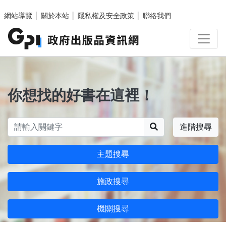
跳至主要內容區塊
網站導覽
│
關於本站
│
隱私權及安全政策
│
聯絡我們
你想找的好書在這裡！
搜尋
進階搜尋
主題搜尋
施政搜尋
機關搜尋