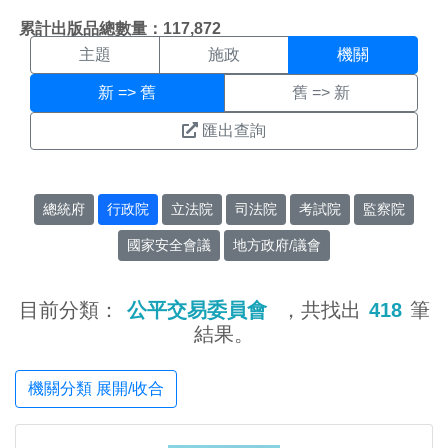
機關搜尋結果頁面
:::
累計出版品總數量：117,872
主題
施政
機關
新 => 舊
舊 => 新
匯出查詢
總統府
行政院
立法院
司法院
考試院
監察院
國家安全會議
地方政府/議會
目前分類：
公平交易委員會
，共找出
418
筆
結果。
機關分類 展開/收合