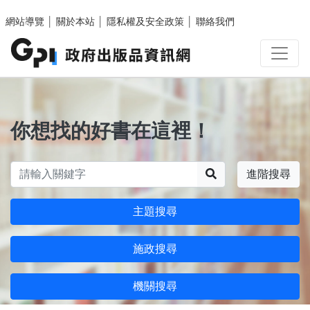
跳至主要內容區塊
網站導覽
│
關於本站
│
隱私權及安全政策
│
聯絡我們
你想找的好書在這裡！
搜尋
進階搜尋
主題搜尋
施政搜尋
機關搜尋