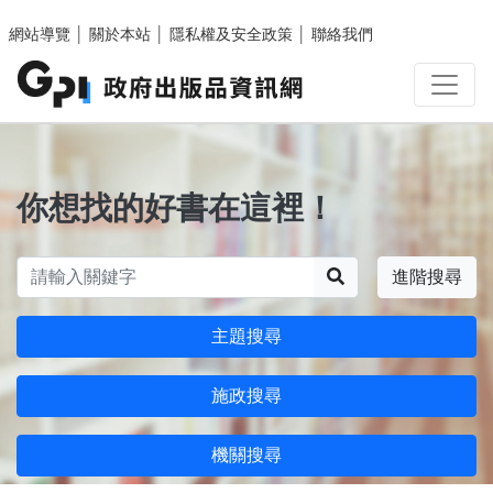
跳至主要內容區塊
網站導覽
│
關於本站
│
隱私權及安全政策
│
聯絡我們
你想找的好書在這裡！
搜尋
進階搜尋
主題搜尋
施政搜尋
機關搜尋