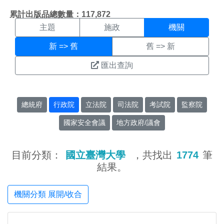
機關搜尋結果頁面
:::
累計出版品總數量：117,872
主題
施政
機關
新 => 舊
舊 => 新
匯出查詢
總統府
行政院
立法院
司法院
考試院
監察院
國家安全會議
地方政府/議會
目前分類：
國立臺灣大學
，共找出
1774
筆
結果。
機關分類 展開/收合