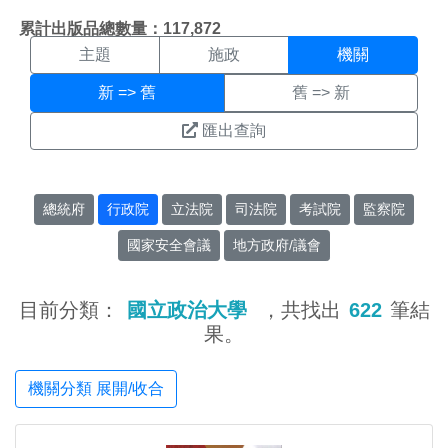
機關搜尋結果頁面
:::
累計出版品總數量：117,872
主題
施政
機關
新 => 舊
舊 => 新
匯出查詢
總統府
行政院
立法院
司法院
考試院
監察院
國家安全會議
地方政府/議會
目前分類：
國立政治大學
，共找出
622
筆結
果。
機關分類 展開/收合