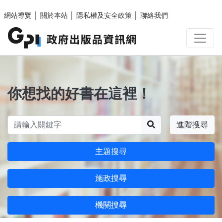
跳至主要內容區塊
網站導覽
│
關於本站
│
隱私權及安全政策
│
聯絡我們
你想找的好書在這裡！
搜尋
進階搜尋
主題搜尋
施政搜尋
機關搜尋