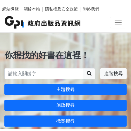
跳至主要內容區塊
網站導覽
│
關於本站
│
隱私權及安全政策
│
聯絡我們
你想找的好書在這裡！
搜尋
進階搜尋
主題搜尋
施政搜尋
機關搜尋