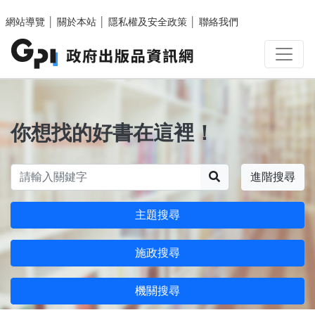
跳至主要內容區塊
網站導覽
│
關於本站
│
隱私權及安全政策
│
聯絡我們
你想找的好書在這裡！
搜尋
進階搜尋
主題搜尋
施政搜尋
機關搜尋