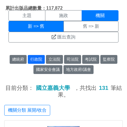
機關搜尋結果頁面
:::
累計出版品總數量：117,872
主題
施政
機關
新 => 舊
舊 => 新
匯出查詢
總統府
行政院
立法院
司法院
考試院
監察院
國家安全會議
地方政府/議會
目前分類：
國立嘉義大學
，共找出
131
筆結
果。
機關分類 展開/收合