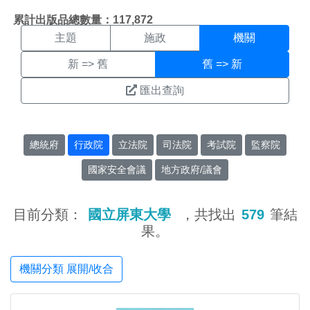
機關搜尋結果頁面
:::
累計出版品總數量：117,872
主題
施政
機關
新 => 舊
舊 => 新
匯出查詢
總統府
行政院
立法院
司法院
考試院
監察院
國家安全會議
地方政府/議會
目前分類：
國立屏東大學
，共找出
579
筆結
果。
機關分類 展開/收合