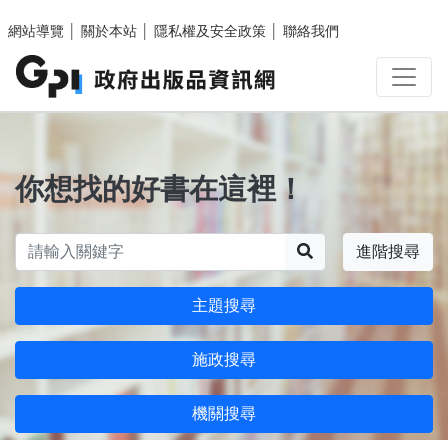
跳至主要內容區塊
網站導覽
│
關於本站
│
隱私權及安全政策
│
聯絡我們
你想找的好書在這裡！
搜尋
進階搜尋
主題搜尋
施政搜尋
機關搜尋