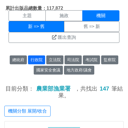
機關搜尋結果頁面
:::
累計出版品總數量：117,872
主題
施政
機關
新 => 舊
舊 => 新
匯出查詢
總統府
行政院
立法院
司法院
考試院
監察院
國家安全會議
地方政府/議會
目前分類：
農業部漁業署
，共找出
147
筆結
果。
機關分類 展開/收合