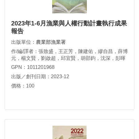
2023年1-6月漁業與人權行動計畫執行成果
報告
出版單位：
農業部漁業署
作/編/譯者：張致盛，王正芳，陳建佑，繆自昌，薛博
元，楊文賢，劉啟超，邱宜賢，胡邵鈞，沈深，彭暉
閔，林奕志，邱煥育，鍾雅欣，楊庭婷，洪婕芳，陳
GPN：1011201968
柏仁，林德建，李亮欣，許柏仁
出版／創刊日期：2023-12
價格：100