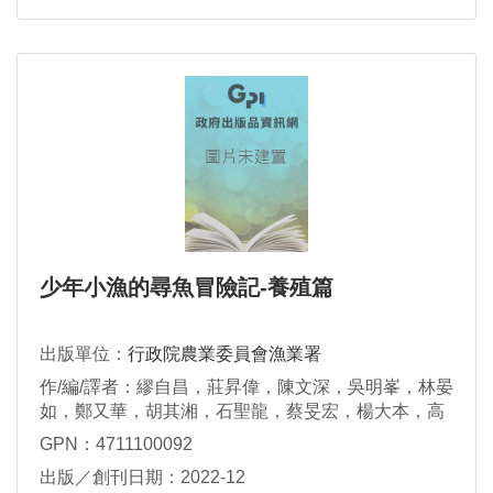
少年小漁的尋魚冒險記-養殖篇
出版單位：
行政院農業委員會漁業署
作/編/譯者：繆⾃昌，莊昇偉，陳文深，吳明峯，林晏
如，鄭又華，胡其湘，石聖龍，蔡旻宏，楊大本，⾼
⽟瑄，黃鈺凱
GPN：4711100092
出版／創刊日期：2022-12