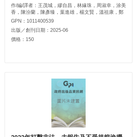
作/編/譯者：王茂城，繆自昌，林緣珠，周淑幸，涂美
香，陳汾蘭，陳彥臻，葉進雄，楊文賢，溫祖康，鄭
銘富，劉家禎，鍾文正
GPN：1011400539
出版／創刊日期：2025-06
價格：150