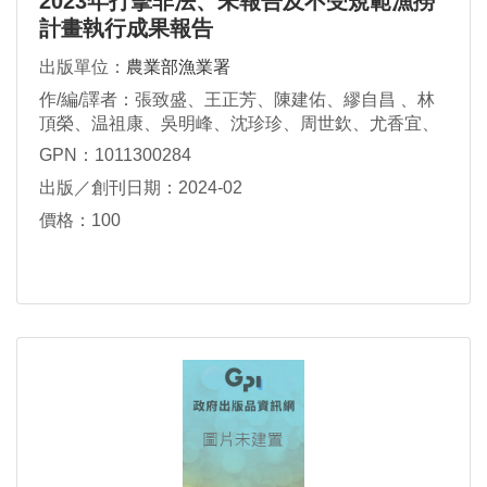
2023年打擊非法、未報告及不受規範漁撈
計畫執行成果報告
出版單位：
農業部漁業署
作/編/譯者：張致盛、王正芳、陳建佑、繆自昌 、林
頂榮、温祖康、吳明峰、沈珍珍、周世欽、尤香宜、
林琇蘋、賴怡汝、黃安強、許桓瑋、林其璇、黃順
GPN：1011300284
國、劉冠辰、徐鵬程、趙俊怡、賴意婕 、楊善雯、張
出版／創刊日期：2024-02
國一
價格：100