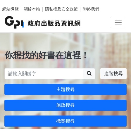
跳至主要內容區塊
網站導覽
│
關於本站
│
隱私權及安全政策
│
聯絡我們
你想找的好書在這裡！
搜尋
進階搜尋
主題搜尋
施政搜尋
機關搜尋