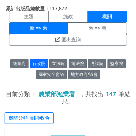
機關搜尋結果頁面
:::
累計出版品總數量：117,872
主題
施政
機關
新 => 舊
舊 => 新
匯出查詢
總統府
行政院
立法院
司法院
考試院
監察院
國家安全會議
地方政府/議會
目前分類：
農業部漁業署
，共找出
147
筆結
果。
機關分類 展開/收合