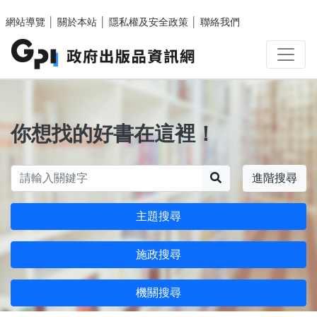
跳至主要內容區塊
網站導覽
│
關於本站
│
隱私權及安全政策
│
聯絡我們
你想找的好書在這裡！
搜尋
進階搜尋
主題搜尋
施政搜尋
機關搜尋