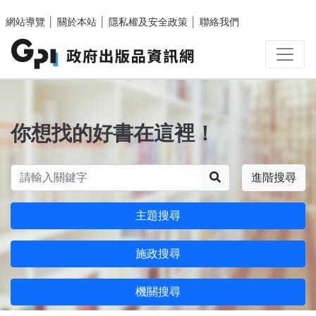
跳至主要內容區塊
網站導覽
│
關於本站
│
隱私權及安全政策
│
聯絡我們
你想找的好書在這裡！
搜尋
進階搜尋
主題搜尋
施政搜尋
機關搜尋