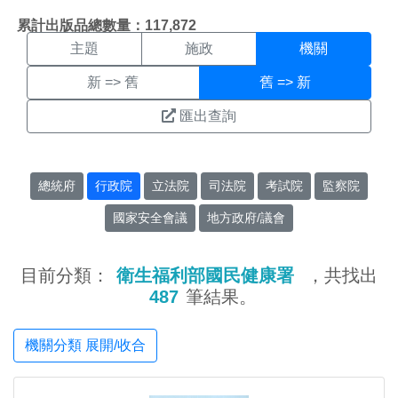
機關搜尋結果頁面
:::
累計出版品總數量：117,872
主題
施政
機關
新 => 舊
舊 => 新
匯出查詢
總統府
行政院
立法院
司法院
考試院
監察院
國家安全會議
地方政府/議會
目前分類：
衛生福利部國民健康署
，共找出
487
筆結果。
機關分類 展開/收合