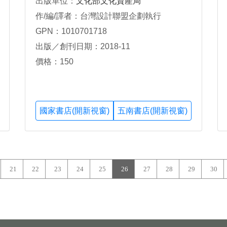
出版單位：
文化部文化資產局
作/編/譯者：台灣設計聯盟企劃執行
GPN：1010701718
出版／創刊日期：2018-11
價格：150
國家書店(開新視窗)
五南書店(開新視窗)
21
22
23
24
25
26
27
28
29
30