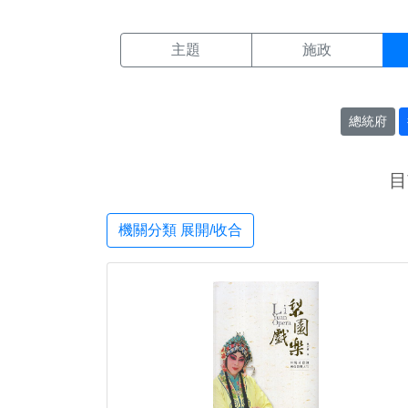
機關搜尋結果頁面
:::
主題
施政
總統府
目
機關分類 展開/收合