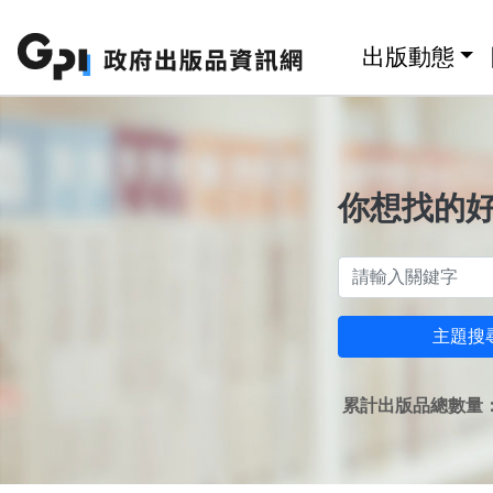
跳至主要內容區塊
:::
出版動態
你想找的
主題搜
累計出版品總數量：1