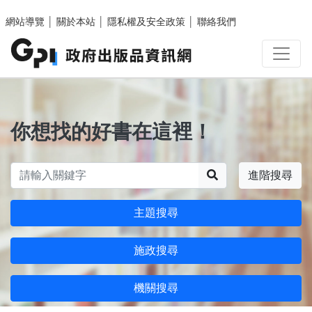
跳至主要內容區塊
網站導覽
│
關於本站
│
隱私權及安全政策
│
聯絡我們
你想找的好書在這裡！
搜尋
進階搜尋
主題搜尋
施政搜尋
機關搜尋