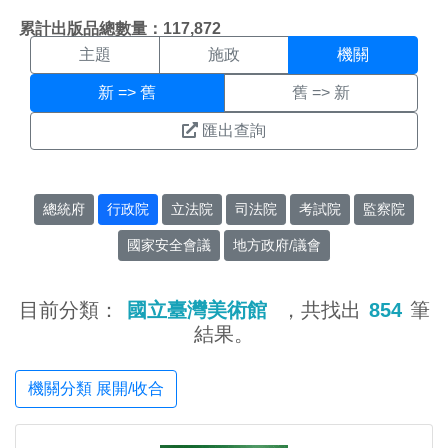
機關搜尋結果頁面
:::
累計出版品總數量：117,872
主題
施政
機關
新 => 舊
舊 => 新
匯出查詢
總統府
行政院
立法院
司法院
考試院
監察院
國家安全會議
地方政府/議會
目前分類：
國立臺灣美術館
，共找出
854
筆
結果。
機關分類 展開/收合