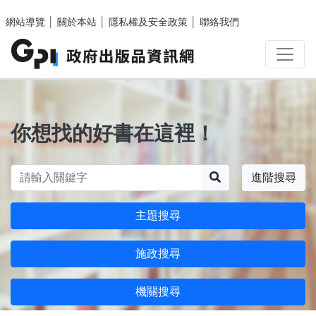
跳至主要內容區塊
網站導覽
│
關於本站
│
隱私權及安全政策
│
聯絡我們
你想找的好書在這裡！
搜尋
進階搜尋
主題搜尋
施政搜尋
機關搜尋