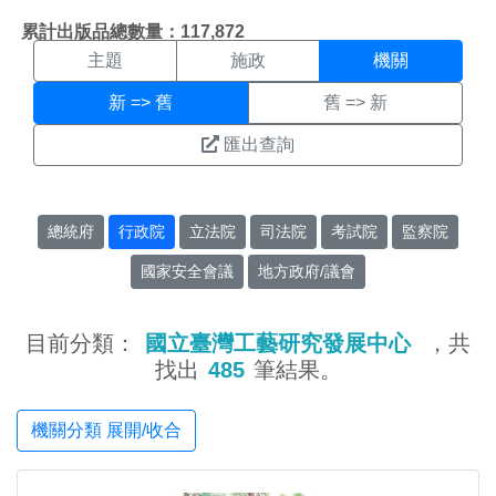
機關搜尋結果頁面
:::
累計出版品總數量：117,872
主題
施政
機關
新 => 舊
舊 => 新
匯出查詢
總統府
行政院
立法院
司法院
考試院
監察院
國家安全會議
地方政府/議會
目前分類：
國立臺灣工藝研究發展中心
，共
找出
485
筆結果。
機關分類 展開/收合