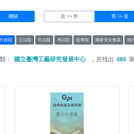
機關
新 => 舊
舊 => 新
行政院
立法院
司法院
考試院
監察院
國家安全會議
地
類：
國立臺灣工藝研究發展中心
，共找出
485