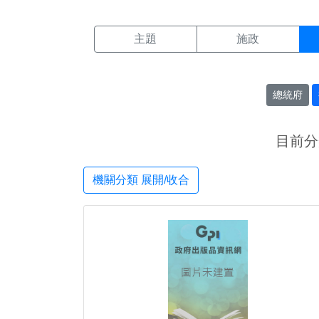
機關搜尋結果頁面
:::
主題
施政
總統府
目前分
機關分類 展開/收合