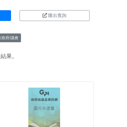
匯出查詢
方政府/議會
筆結果。