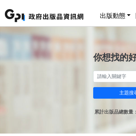
跳至主要內容區塊
:::
出版動態
你想找的
主題搜
累計出版品總數量：1