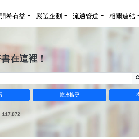
開卷有益
嚴選企劃
流通管道
相關連結
好書在這裡！
尋
施政搜尋
17,872