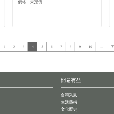
價格：未定價
1
2
3
4
5
6
7
8
9
10
…
下
開卷有益
台灣采風
生活藝術
文化歷史