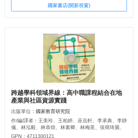
國家書店(開新視窗)
跨越學科領域界線：高中職課程結合在地
產業與社區資源實踐
出版單位：
國家教育研究院
作/編/譯者：王美玲、王柏婷、巫岳軒、李承典、李靜
儀、林泓毅、林恭煌、林素卿、林梅英、張簡琦麗、
莊馥瑜、陳文潔、陳怡妏、陳修平、陳雲釵、楊美
GPN：4711300121