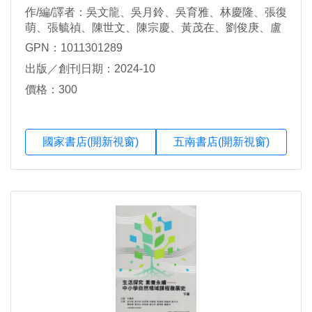
作/編/譯者：吳文龍、吳月鈴、吳育雅、林慶隆、張復
萌、張毓禎、陳世文、陳宗慶、黃茂在、劉俊庚、盧
玉玲、謝鳴鳳、鐘建坪
GPN：1011301289
出版／創刊日期：2024-10
價格：300
國家書店(開新視窗)
五南書店(開新視窗)