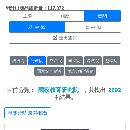
機關搜尋結果頁面
:::
累計出版品總數量：117,872
主題
施政
機關
新 => 舊
舊 => 新
匯出查詢
總統府
行政院
立法院
司法院
考試院
監察院
國家安全會議
地方政府/議會
目前分類：
國家教育研究院
，共找出
2092
筆結果。
機關分類 展開/收合