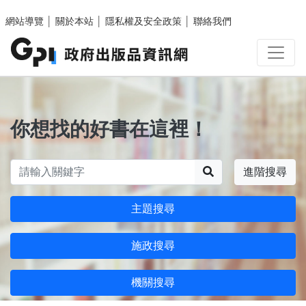
跳至主要內容區塊
網站導覽
│
關於本站
│
隱私權及安全政策
│
聯絡我們
你想找的好書在這裡！
搜尋
進階搜尋
主題搜尋
施政搜尋
機關搜尋