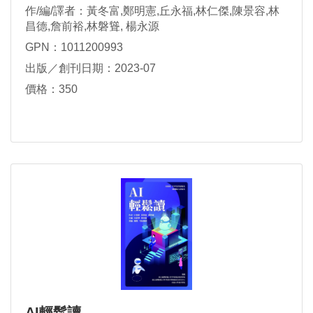
作/編/譯者：黃冬富,鄭明憲,丘永福,林仁傑,陳景容,林
昌德,詹前裕,林磐聳, 楊永源
GPN：1011200993
出版／創刊日期：2023-07
價格：350
AI輕鬆讀