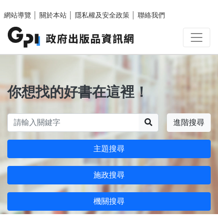
跳至主要內容區塊
網站導覽
│
關於本站
│
隱私權及安全政策
│
聯絡我們
你想找的好書在這裡！
搜尋
進階搜尋
主題搜尋
施政搜尋
機關搜尋