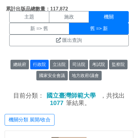
機關搜尋結果頁面
:::
累計出版品總數量：117,872
主題
施政
機關
新 => 舊
舊 => 新
匯出查詢
總統府
行政院
立法院
司法院
考試院
監察院
國家安全會議
地方政府/議會
目前分類：
國立臺灣師範大學
，共找出
1077
筆結果。
機關分類 展開/收合