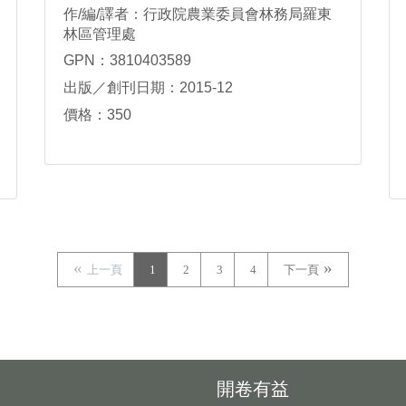
作/編/譯者：行政院農業委員會林務局羅東
林區管理處
GPN：3810403589
出版／創刊日期：2015-12
價格：350
上一頁
1
2
3
4
下一頁
開卷有益