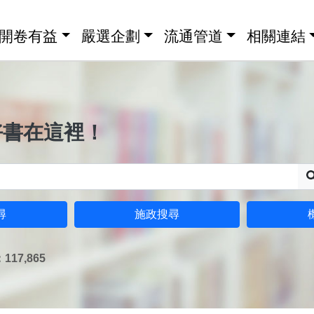
開卷有益
嚴選企劃
流通管道
相關連結
好書在這裡！
尋
施政搜尋
17,865