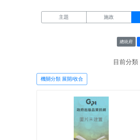
機關搜尋結果頁面
:::
主題
施政
總統府
目前分類
機關分類 展開/收合