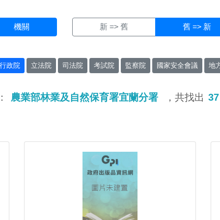
機關
新 => 舊
舊 => 新
行政院
立法院
司法院
考試院
監察院
國家安全會議
地
：
農業部林業及自然保育署宜蘭分署
，共找出
37