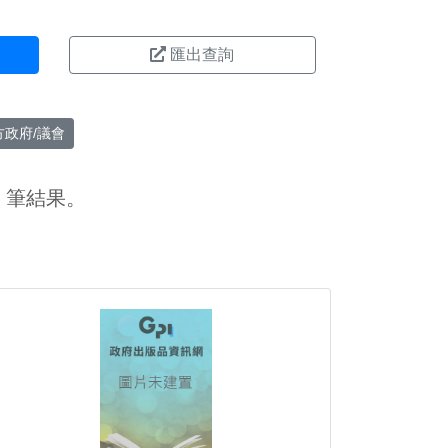
匯出查詢
方政府/議會
筆結果。