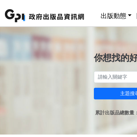
跳至主要內容區塊
:::
出版動態
你想找的
主題搜
累計出版品總數量：1