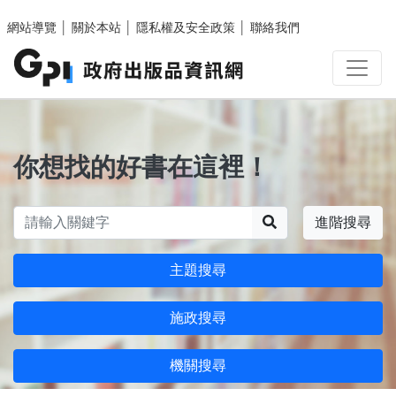
跳至主要內容區塊
網站導覽
│
關於本站
│
隱私權及安全政策
│
聯絡我們
你想找的好書在這裡！
搜尋
進階搜尋
主題搜尋
施政搜尋
機關搜尋