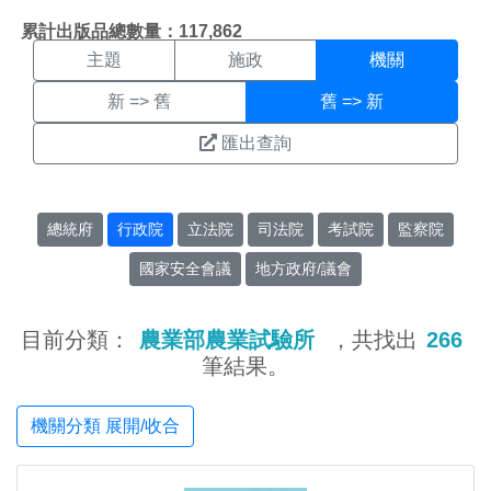
機關搜尋結果頁面
:::
累計出版品總數量：117,862
主題
施政
機關
新 => 舊
舊 => 新
匯出查詢
總統府
行政院
立法院
司法院
考試院
監察院
國家安全會議
地方政府/議會
目前分類：
農業部農業試驗所
，共找出
266
筆結果。
機關分類 展開/收合