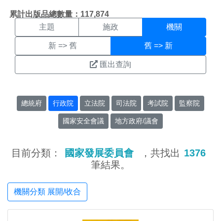
機關搜尋結果頁面
:::
累計出版品總數量：117,874
主題
施政
機關
新 => 舊
舊 => 新
匯出查詢
總統府
行政院
立法院
司法院
考試院
監察院
國家安全會議
地方政府/議會
目前分類：
國家發展委員會
，共找出
1376
筆結果。
機關分類 展開/收合