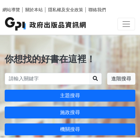
跳至主要內容區塊
網站導覽
│
關於本站
│
隱私權及安全政策
│
聯絡我們
你想找的好書在這裡！
搜尋
進階搜尋
主題搜尋
施政搜尋
機關搜尋