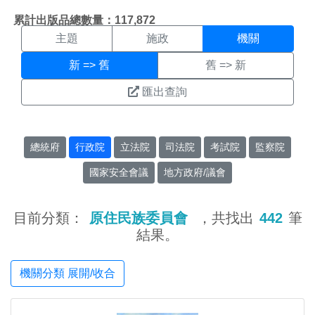
機關搜尋結果頁面
:::
累計出版品總數量：117,872
主題
施政
機關
新 => 舊
舊 => 新
匯出查詢
總統府
行政院
立法院
司法院
考試院
監察院
國家安全會議
地方政府/議會
目前分類：
原住民族委員會
，共找出
442
筆
結果。
機關分類 展開/收合