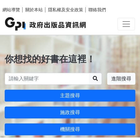
跳至主要內容區塊
網站導覽
│
關於本站
│
隱私權及安全政策
│
聯絡我們
你想找的好書在這裡！
搜尋
進階搜尋
主題搜尋
施政搜尋
機關搜尋