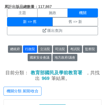
機關搜尋結果頁面
:::
累計出版品總數量：117,867
主題
施政
機關
新 => 舊
舊 => 新
匯出查詢
總統府
行政院
立法院
司法院
考試院
監察院
國家安全會議
地方政府/議會
目前分類：
教育部國民及學前教育署
，共找
出
969
筆結果。
機關分類 展開/收合