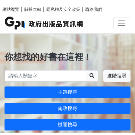
跳至主要內容區塊
網站導覽
│
關於本站
│
隱私權及安全政策
│
聯絡我們
你想找的好書在這裡！
搜尋
進階搜尋
主題搜尋
施政搜尋
機關搜尋