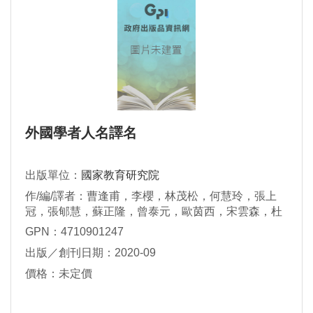
外國學者人名譯名
出版單位：
國家教育研究院
作/編/譯者：曹逢甫，李櫻，林茂松，何慧玲，張上
冠，張郇慧，蘇正隆，曾泰元，歐茵西，宋雲森，杜
東璊，張台麟，黃孟蘭，楊承淑，鄭慧慈，張善禮，
GPN：4710901247
曾蘭雅，鄢定嘉，丘光，蘇淑燕，林蒔慧，陳音卉，
出版／創刊日期：2020-09
裴海燕，嚴函青，張淑英，古孟玄，戴毓芬，劉珍
綾，圖莉，曾美禎，吳若楠，林祖誠，林信甫，郭秋
價格：未定價
雯，孫玉君，林德祐，徐黃雪霞，鍾英彥，林愛華，
查岱山，姚紹基，王經仁，劉長政，白安理，方錫