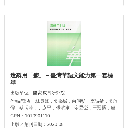
華，李雅玲，張孟仁，蔡雅菁，葉德蘭
遣辭用「據」－臺灣華語文能力第一套標
準
出版單位：
國家教育研究院
作/編/譯者：林慶隆，吳鑑城，白明弘，李詩敏，吳欣
儒，蔡岳璋，丁彥平，張玳維，余昱瑩，王冠孺，盧
昱勳，陳沛璇
GPN：1010901110
出版／創刊日期：2020-08