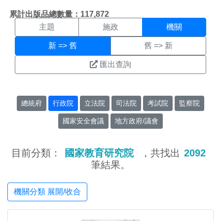
機關搜尋結果頁面
:::
累計出版品總數量：117,872
主題
施政
機關
新 => 舊
舊 => 新
匯出查詢
總統府
行政院
立法院
司法院
考試院
監察院
國家安全會議
地方政府/議會
目前分類：
國家教育研究院
，共找出
2092
筆結果。
機關分類 展開/收合