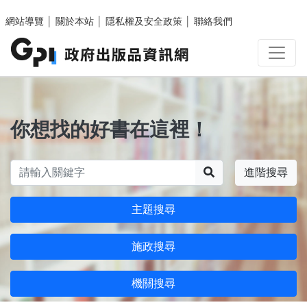
跳至主要內容區塊
網站導覽
│
關於本站
│
隱私權及安全政策
│
聯絡我們
你想找的好書在這裡！
搜尋
進階搜尋
主題搜尋
施政搜尋
機關搜尋