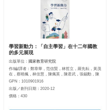
學習新動力：「自主學習」在十二年國教
的多元展現
出版單位：
國家教育研究院
作/編/譯者：鄭章華，范信賢，林哲立，羅先耘，黃茂
在，蔡曉楓，林佳慧，陳佩英，陳君武，張錫勳，陳
偉仁，張堯卿，陳鏗任，黎少奇，吳歡鵲，李威儀，
GPN：1010901916
陳永富
出版／創刊日期：2020-12
價格：430