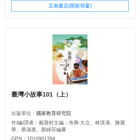
五南書店(開新視窗)
臺灣小故事101（上）
出版單位：
國家教育研究院
作/編/譯者：戴寶村主編；布興‧大立、林淇瀁、陳麗
華、蔡淑惠、顏綠芬編審
GPN：1010901394