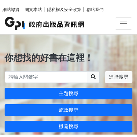
跳至主要內容區塊
網站導覽
│
關於本站
│
隱私權及安全政策
│
聯絡我們
你想找的好書在這裡！
搜尋
進階搜尋
主題搜尋
施政搜尋
機關搜尋