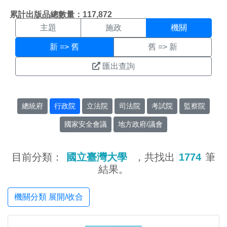
機關搜尋結果頁面
:::
累計出版品總數量：117,872
主題
施政
機關
新 => 舊
舊 => 新
匯出查詢
總統府
行政院
立法院
司法院
考試院
監察院
國家安全會議
地方政府/議會
目前分類：
國立臺灣大學
，共找出
1774
筆
結果。
機關分類 展開/收合