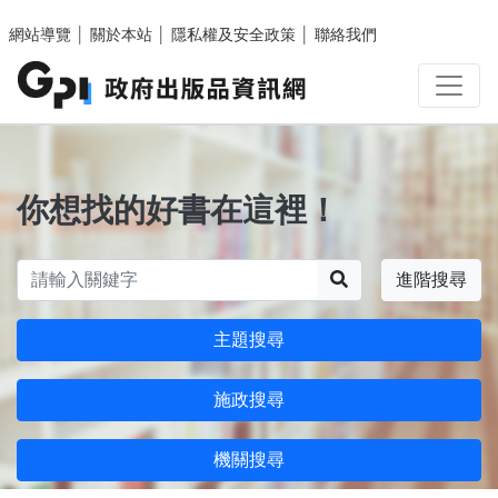
跳至主要內容區塊
網站導覽
│
關於本站
│
隱私權及安全政策
│
聯絡我們
你想找的好書在這裡！
搜尋
進階搜尋
主題搜尋
施政搜尋
機關搜尋