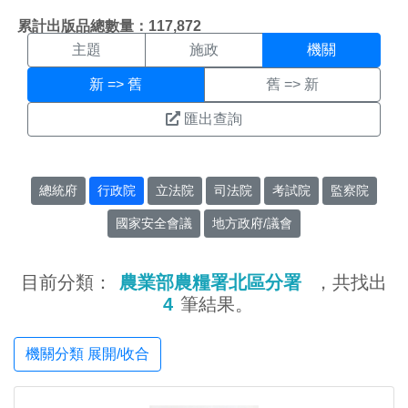
機關搜尋結果頁面
:::
累計出版品總數量：117,872
主題
施政
機關
新 => 舊
舊 => 新
匯出查詢
總統府
行政院
立法院
司法院
考試院
監察院
國家安全會議
地方政府/議會
目前分類：
農業部農糧署北區分署
，共找出
4
筆結果。
機關分類 展開/收合