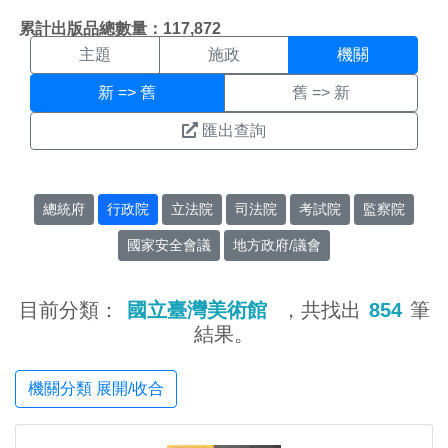
機關搜尋結果頁面
:::
累計出版品總數量：117,872
主題
施政
機關
新 => 舊
舊 => 新
匯出查詢
總統府
行政院
立法院
司法院
考試院
監察院
國家安全會議
地方政府/議會
目前分類：
國立臺灣美術館
，共找出
854
筆
結果。
機關分類 展開/收合