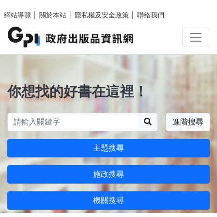
跳至主要內容區塊
網站導覽
│
關於本站
│
隱私權及安全政策
│
聯絡我們
你想找的好書在這裡！
搜尋
進階搜尋
主題搜尋
施政搜尋
機關搜尋