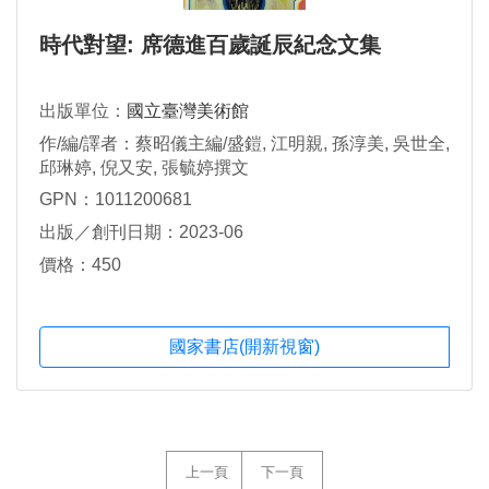
時代對望: 席德進百歲誕辰紀念文集
出版單位：
國立臺灣美術館
作/編/譯者：蔡昭儀主編/盛鎧, 江明親, 孫淳美, 吳世全,
邱琳婷, 倪又安, 張毓婷撰文
GPN：1011200681
出版／創刊日期：2023-06
價格：450
國家書店(開新視窗)
上一頁
下一頁