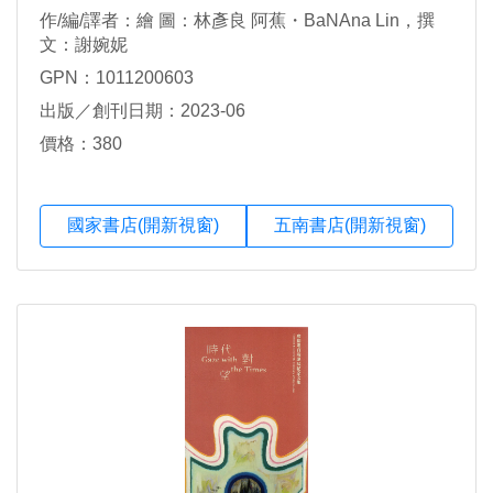
作/編/譯者：繪 圖：林彥良 阿蕉・BaNAna Lin，撰
文：謝婉妮
GPN：1011200603
出版／創刊日期：2023-06
價格：380
國家書店(開新視窗)
五南書店(開新視窗)