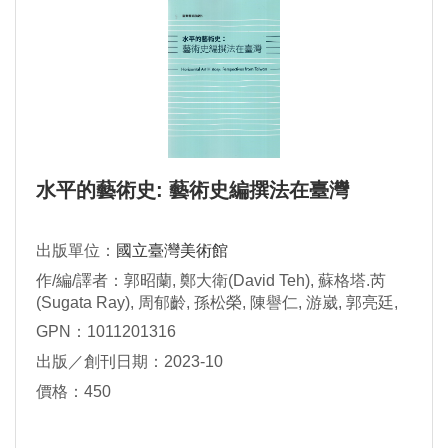
水平的藝術史: 藝術史編撰法在臺灣
出版單位：
國立臺灣美術館
作/編/譯者：郭昭蘭, 鄭大衛(David Teh), 蘇格塔.芮
(Sugata Ray), 周郁齡, 孫松榮, 陳譽仁, 游崴, 郭亮廷,
李雨潔, 洪廣冀, 梁廷毓, 安靜(Lee Ambrozy), 曾少千,
GPN：1011201316
陳貺怡撰文; 蔡昭儀主編
出版／創刊日期：2023-10
價格：450