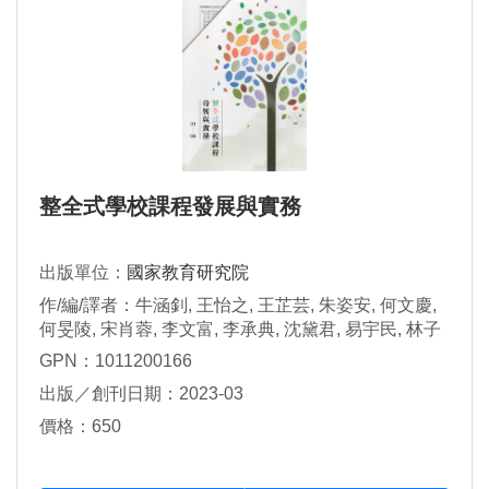
整全式學校課程發展與實務
出版單位：
國家教育研究院
作/編/譯者：牛涵釗, 王怡之, 王芷芸, 朱姿安, 何文慶,
何旻陵, 宋肖蓉, 李文富, 李承典, 沈黛君, 易宇民, 林子
建, 姚博偉, 施如娟, 柯靜蓉, 洪玉真, 洪詠善, 張云棻, 張
GPN：1011200166
文龍, 張素惠, 張堯卿, 莊雅音, 郭昱晨, 郭澤興, 陳健全,
出版／創刊日期：2023-03
陳英叡, 陳渙鏘, 陳逸年, 曾惠蓮, 曾雅雯, 黃玉杉, 黃彥
融, 楊女慧, 楊佳惠, 楊淑敏, 楊惠娥, 廖莉莉, 劉玲岐, 潘
價格：650
玳玉, 蔡恒光, 鄭明仁