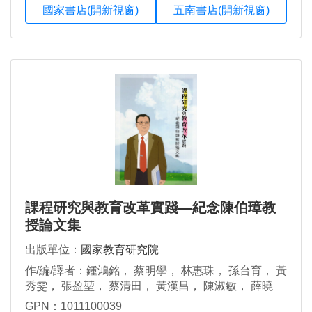
國家書店(開新視窗)
五南書店(開新視窗)
課程研究與教育改革實踐—紀念陳伯璋教
授論文集
出版單位：
國家教育研究院
作/編/譯者：鍾鴻銘， 蔡明學， 林惠珠， 孫台育， 黃
秀雯， 張盈堃， 蔡清田， 黃漢昌， 陳淑敏， 薛曉
華， 陳麒， 周水珍， 周惠民， 李文富
GPN：1011100039