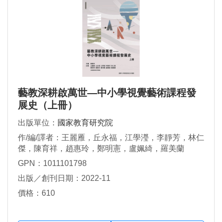
藝教深耕啟萬世—中小學視覺藝術課程發
展史（上冊）
出版單位：
國家教育研究院
作/編/譯者：王麗雁，丘永福，江學瀅，李靜芳，林仁
傑，陳育祥，趙惠玲，鄭明憲，盧姵綺，羅美蘭
GPN：1011101798
出版／創刊日期：2022-11
價格：610