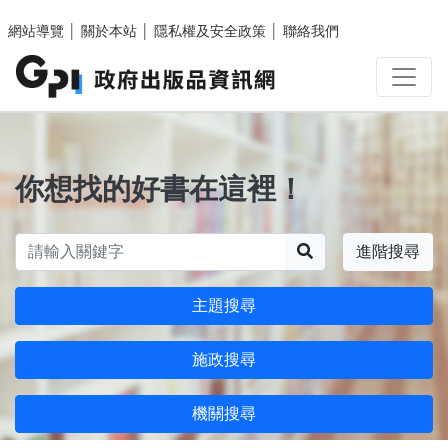
跳至主要內容區塊
網站導覽
│
關於本站
│
隱私權及安全政策
│
聯絡我們
你想找的好書在這裡！
搜尋
進階搜尋
主題搜尋
施政搜尋
機關搜尋