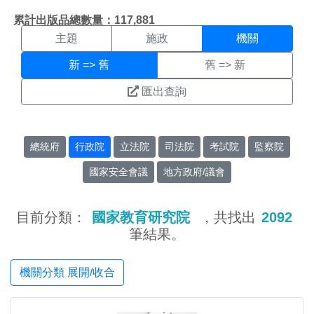
機關搜尋結果頁面
:::
累計出版品總數量：117,881
主題
施政
機關
新 => 舊
舊 => 新
匯出查詢
總統府
行政院
立法院
司法院
考試院
監察院
國家安全會議
地方政府/議會
目前分類：
國家教育研究院
，共找出
2092
筆結果。
機關分類 展開/收合