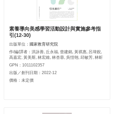
素養導向美感學習活動設計與實施參考指
引(12-30)
出版單位：
國家教育研究院
作/編/譯者：洪詠善, 丘永福, 曾建銘, 黃祺惠, 呂瑋婗,
高嘉宏, 黃美斯, 林宏維, 林杏蓉, 吳愷翎, 邱敏芳, 林昕
曄, 潘玟箮, 林文雄, 黃國哲, 方美霞, 賴佩莉, 高音璞, 郭
GPN：1011102357
宗德, 邱鈺鈞, 廖健茗, 劉美玲, 黃于瑑, 李家華, 林美宏,
出版／創刊日期：2022-12
陳育淳, 張釋月
價格：未定價